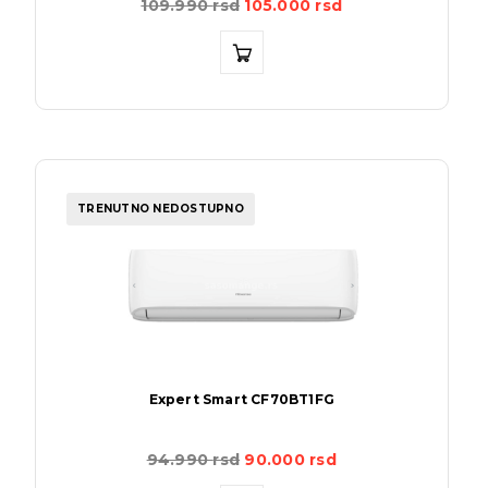
109.990
rsd
105.000
rsd
TRENUTNO NEDOSTUPNO
Expert Smart CF70BT1FG
94.990
rsd
90.000
rsd