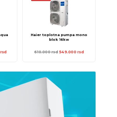
aqua
Haier toplotna pumpa mono
Hai
blok 16kw
0
rsd
610.000
rsd
549.000
rsd
3