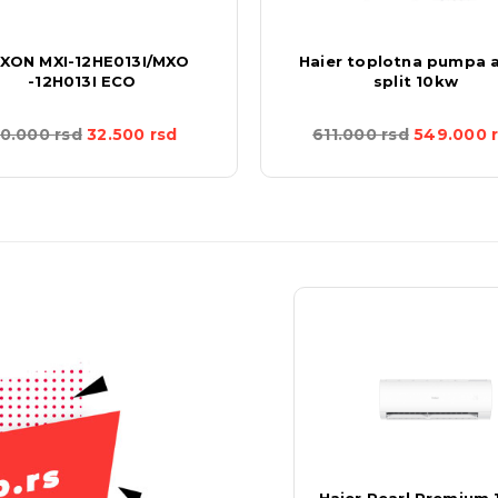
XON MXI-12HE013I/MXO
Haier toplotna pumpa 
-12H013I ECO
split 10kw
0.000
rsd
32.500
rsd
611.000
rsd
549.000
TRENUTNO NEDOSTUPNO
BERGEN COMFORT ARES
Haier Pearl Premium