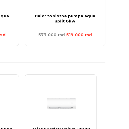
aqua
Haier toplotna pumpa aqua
Hai
split 8kw
rsd
577.000
rsd
519.000
rsd
49
 18000
Haier Pearl Premium 12000
Bruno A