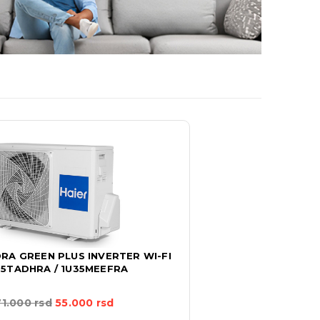
RA GREEN PLUS INVERTER WI-FI
5TADHRA / 1U35MEEFRA
71.000
rsd
55.000
rsd