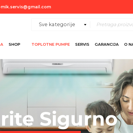
mik.servis@gmail.com
Sve kategorije
NA
SHOP
TOPLOTNE PUMPE
SERVIS
GARANCIJA
O N
ite Sigurno