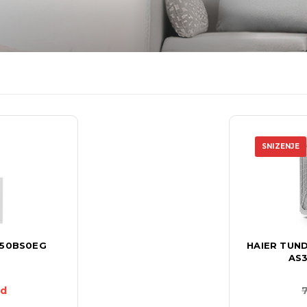
SNIZENJE
KA50BS0EG
HAIER TUND
AS3
sd