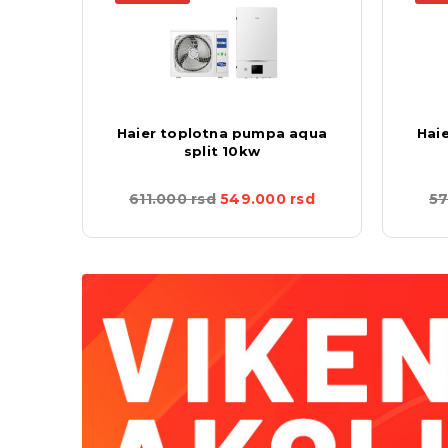
mono
Haier toplotna pumpa aqua
Hai
split 10kw
rsd
611.000
rsd
549.000
rsd
5