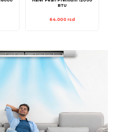
BTU
24K EL
64.000
rsd