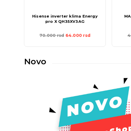
1G
Hisense inverter klima Energy
MA
pro X QH35XV3AG
d
70.000
rsd
64.000
rsd
4
Novo
TRENUTNO NEDOSTUPNO
Bergen Klima Comfort