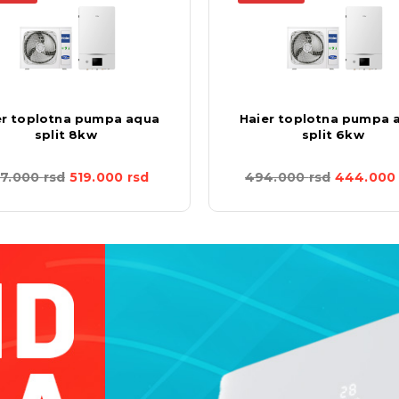
er toplotna pumpa aqua
Haier toplotna pumpa 
split 8kw
split 6kw
77.000
rsd
519.000
rsd
494.000
rsd
444.00