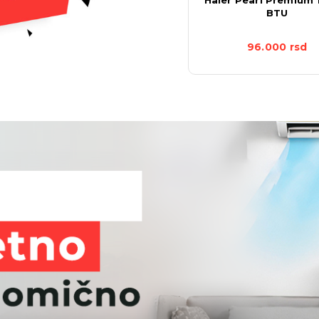
12K
BTU
40.493
rsd
96.000
rsd