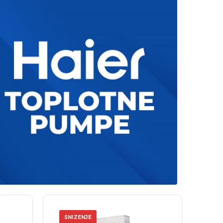
SNIZENJE
SN