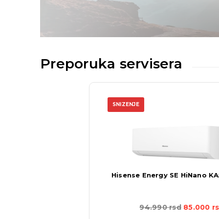
Preporuka servisera
SNIZENJE
Hisense Energy SE HiNano 
94.990
rsd
85.000
r