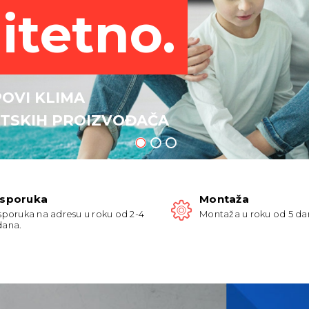
litetno.
POVI KLIMA
ETSKIH PROIZVOĐAČA
Isporuka
Montaža
Isporuka na adresu u roku od 2-4
Montaža u roku od 5 da
dana.