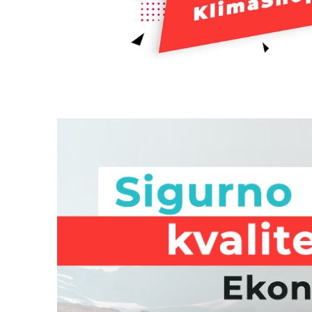
Apollo “Q” 12k inverter
53.093
rsd