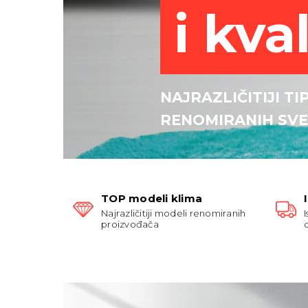
i kva
NAJRAZLIČITIJI TI
RENOMIRANIH SV
TOP modeli klima
Najrazličitiji modeli renomiranih
proizvođača