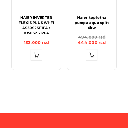
HAIER INVERTER
Haier toplotna
FLEXIS PLUS WI-FI
pumpa aqua split
AS50S2SF1FA /
6kw
1U50S2SJ2FA
494.000
rsd
133.000
rsd
444.000
rsd