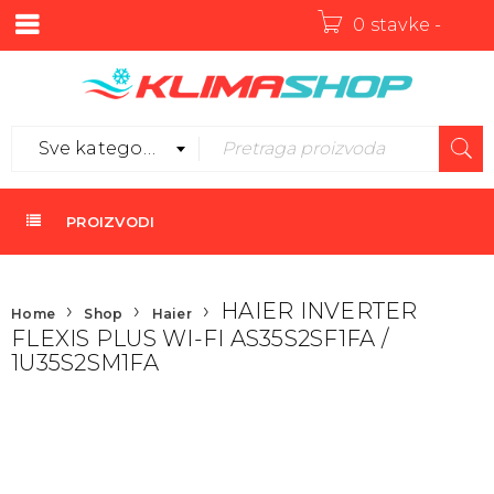
0 stavke
-
0
rsd
Sve kategorije
PROIZVODI
›
›
›
HAIER INVERTER
Home
Shop
Haier
FLEXIS PLUS WI-FI AS35S2SF1FA /
1U35S2SM1FA